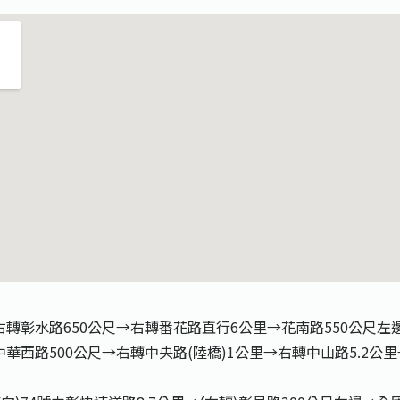
右轉彰水路650公尺→右轉番花路直行6公里→花南路550公尺
華西路500公尺→右轉中央路(陸橋)1公里→右轉中山路5.2公里