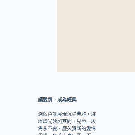
讓愛情，成為經典
深藍色調展現沉穩典雅，璀
璨燈光映照其間，見證一段
雋永不變、歷久彌新的愛情