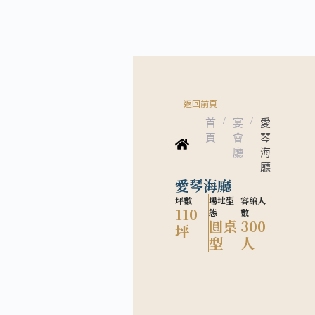
返回前頁
/
/
首
宴
愛
頁
會
琴
廳
海
廳
愛琴海廳
坪數
場地型
容納人
110
態
數
圓桌
300
坪
型
人